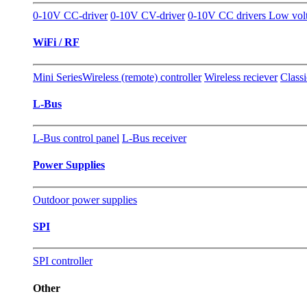
0-10V CC-driver
0-10V CV-driver
0-10V CC drivers Low vol
WiFi / RF
Mini Series
Wireless (remote) controller
Wireless reciever
Classi
L-Bus
L-Bus control panel
L-Bus receiver
Power Supplies
Outdoor power supplies
SPI
SPI controller
Other