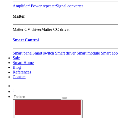
Amplifier/ Power repeater
Signal converter
Matter
Matter CV driver
Matter CC driver
Smart Control
Smart panel
Smart switch
Smart driver
Smart module
Smart acc
Sale
Smart Home
Blog
References
Contact
0