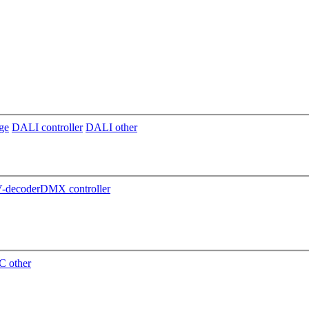
ge
DALI controller
DALI other
decoder
DMX controller
 other