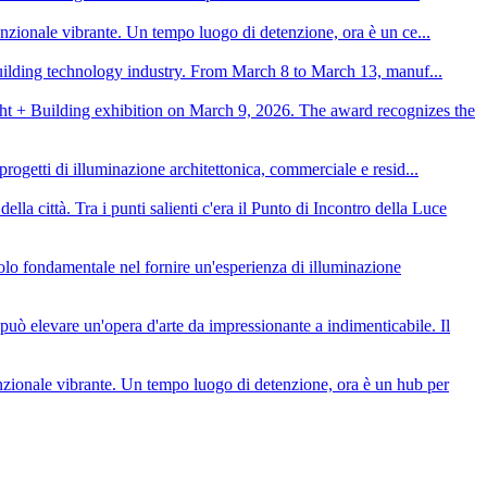
nzionale vibrante. Un tempo luogo di detenzione, ora è un ce...
building technology industry. From March 8 to March 13, manuf...
t + Building exhibition on March 9, 2026. The award recognizes the
ogetti di illuminazione architettonica, commerciale e resid...
lla città. Tra i punti salienti c'era il Punto di Incontro della Luce
o fondamentale nel fornire un'esperienza di illuminazione
 può elevare un'opera d'arte da impressionante a indimenticabile. Il
nzionale vibrante. Un tempo luogo di detenzione, ora è un hub per