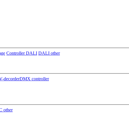
age
Controller DALI
DALI other
-decorder
DMX controller
 other