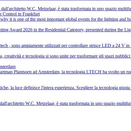
ll'architetto W.C. Metzelaar, è stata trasformata in uno spazio multifu
 Control in Frankfurt
why it is one of the most important global events for the lighting and 
g Award 2026 in the Residential Category, presented during the Ligh
h , sono ampiamente utilizzati per controllare strisce LED a 24 V in pr
creatività e tecnologia si sono unite per trasformare gli spazi pubblici de
Amsterdam
 Gartman Plantsoen ad Amsterdam, la tecnologia LTECH ha svolto un ruol
che, la luce definisce l'intera esperienza. Scegliere la tecnologia giusta
ll'architetto W.C. Metzelaar, è stata trasformata in uno spazio multifu