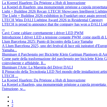
La Koepel Haarlem: Da Prigione a Hub di Innovazione
La Koepel di Haarlem, una monumentale prigione a cupola progettata da
Light + Building 2026 Recap: LTECH Showcases Intelligent Lighting
The Light + Building 2026 exhibition in Frankfurt once again proved 
LTECH Wins DALI Lighting Award 2026 in Residential Category
LTECH is proud to announce that the company has won a DALI Lightin
...
Cavi: Come cablare correttamente i driver LED PWM
Introduzione I driver LED a tensione costante PWM, come quelli di Ltec
Llum Barcelona 2025: Punto di Incontro della Luce Yamaha
A Llum Barcelona 2025, uno dei festival di luce più ispiratori d'Europa, 
Yamaha...
Illuminare il Parcheggio per Biciclette Klein Gartman Plantsoen di 
Come parte della trasformazione del parcheggio per biciclette Klein
coinvolgente e affidabile. Il...
Illuminare l'Arte: La Maestria del Driver DALI
Il Pinnacolo della Tecnologia LED Nel mondo delle installazioni artisti
LTECH ...
La Koepel Haarlem: Da Prigione a Hub di Innovazione
La Koepel a Haarlem, una monumentale prigione a cupola progettata da
l'istruzione, w...
1
2