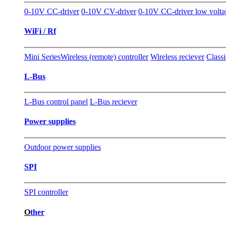
0-10V CC-driver
0-10V CV-driver
0-10V CC-driver low volta
WiFi / Rf
Mini Series
Wireless (remote) controller
Wireless reciever
Classi
L-Bus
L-Bus control panel
L-Bus reciever
Power supplies
Outdoor power supplies
SPI
SPI controller
O
ther