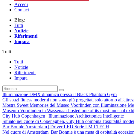
Accedi
Contact
Blog:
Tutti
Notizie
Riferimenti
Impara
Tutti
Tutti
Notizie
Riferimenti
Impara
Illuminazione DMX dinamica presso il Black Phantom Gym
Gli spazi fitness moderni non sono più progettati solo attorno all'attr
Mostra Sweet Memories del Museo Voorlinden con Illuminazione 
Museum Voorlinden in Wassenaar hosted one of its most unusual exhibi
City Hub Copenhagen | Illuminazione Architettonica Intelligente
Situato nel cuore di Copenaghen, City Hub combina l'ospitalità moderna
Bar Bonnie Amsterdam | Driver LED Serie LM LTECH
Nel cuore di Amsterdam, Bar Bonnie è una meta di ospitalità eccezional