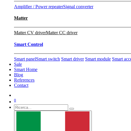
Amplifier / Power repeater
Signal converter
Matter
Matter CV driver
Matter CC driver
Smart Control
Smart panel
Smart switch
Smart driver
Smart module
Smart acc
Sale
Smart Home
Blog
References
Contact
0