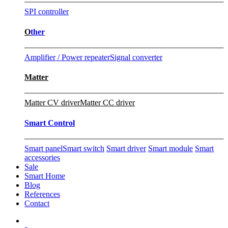
SPI controller
O
ther
Amplifier / Power repeater
Signal converter
Matter
Matter CV driver
Matter CC driver
Smart Control
Smart panel
Smart switch
Smart driver
Smart module
Smart
accessories
Sale
Smart Home
Blog
References
Contact