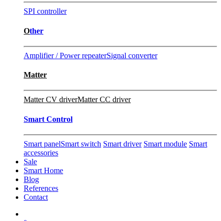
SPI controller
O
ther
Amplifier / Power repeater
Signal converter
Matter
Matter CV driver
Matter CC driver
Smart Control
Smart panel
Smart switch
Smart driver
Smart module
Smart
accessories
Sale
Smart Home
Blog
References
Contact